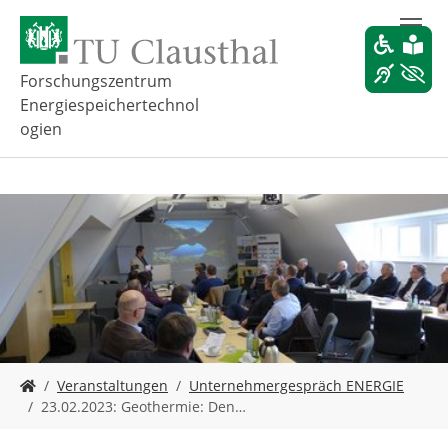
Z
u
m
H
Forschungszentrum
a
Energiespeichertechnol
u
ogien
p
t
i
n
h
a
l
t
s
p
r
i
S
Veranstaltungen
Unternehmergespräch ENERGIE
n
i
23.02.2023: Geothermie: Den…
g
e
e
s