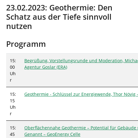
n
i
23.02.2023: Geothermie: Den
n
Schatz aus der Tiefe sinnvoll
d
h
nutzen
i
e
r
Programm
:
15:
Begrüßung, Vorstellungsrunde und Moderation, Michael
00
Agentur Goslar (ERA)
Uh
r
15:
Geothermie - Schlüssel zur Energiewende, Thor Növig –
15
Uh
r
15:
Oberflächennahe Geothermie – Potential für Gebäude 
45
Genannt – GeoEnergy Celle