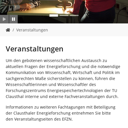
n
S
Veranstaltungen
i
e
s
Veranstaltungen
i
n
Um den gebotenen wissenschaftlichen Austausch zu
d
aktuellen Fragen der Energieforschung und die notwendige
h
Kommunikation von Wissenschaft, Wirtschaft und Politik im
i
sachgerechten Maße sicherstellen zu können, führen die
e
Wissenschaftlerinnen und Wissenschaftler des
r
Forschungszentrums Energiespeichertechnologien der TU
:
Clausthal interne und externe Fachveranstaltungen durch.
Informationen zu weiteren Fachtagungen mit Beteiligung
der Clausthaler Energieforschung entnehmen Sie bitte
den Veranstaltungseiten des EFZN.