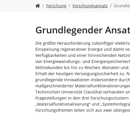
n
S
Forschung
Forschungsansatz
Grundle
i
e
s
i
Grundlegender Ansa
n
d
Die größte Herausforderung zukünftiger elektris
h
Einspeisung regenerativer Energie und damit ve
i
Verfügbarkeiten und einer hinreichenden Netzst
e
von Energiewandlungs- und Energiespeichertech
r
Millisekunden bis hin zu Wochen, Monaten und
:
Erhalt der heutigen Versorgungssicherheit zu.
grundlegende Innovationen insbesondere durch 
maßgeschneiderter Materialfunktionalisierunge
Technischen Universität Clausthal vorhanden und
Fragestellungen in den drei Forschungscluster
„Materialfunktionalisierung“ und „Systemintegrat
Forschungsthemen leiten sich aus zwei übergeo