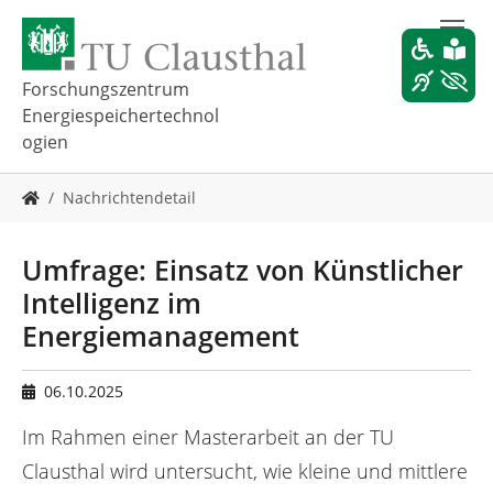
Z
u
m
H
Forschungszentrum
a
Energiespeichertechnol
u
ogien
p
t
S
i
Nachrichtendetail
i
n
e
h
s
Umfrage: Einsatz von Künstlicher
a
i
l
Intelligenz im
n
t
d
Energiemanagement
s
h
p
i
r
e
06.10.2025
i
r
n
Im Rahmen einer Masterarbeit an der TU
:
g
Clausthal wird untersucht, wie kleine und mittlere
e