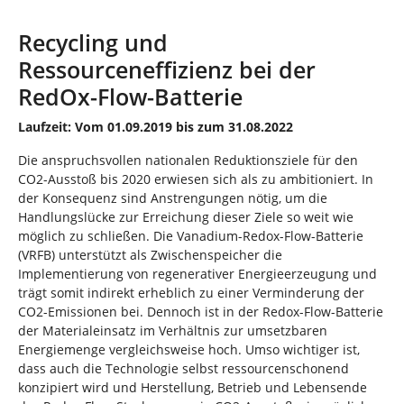
n
i
n
Recycling und
d
Ressourceneffizienz bei der
h
i
RedOx-Flow-Batterie
e
r
Laufzeit: Vom 01.09.2019 bis zum 31.08.2022
:
Die anspruchsvollen nationalen Reduktionsziele für den
CO2-Ausstoß bis 2020 erwiesen sich als zu ambitioniert. In
der Konsequenz sind Anstrengungen nötig, um die
Handlungslücke zur Erreichung dieser Ziele so weit wie
möglich zu schließen. Die Vanadium-Redox-Flow-Batterie
(VRFB) unterstützt als Zwischenspeicher die
Implementierung von regenerativer Energieerzeugung und
trägt somit indirekt erheblich zu einer Verminderung der
CO2-Emissionen bei. Dennoch ist in der Redox-Flow-Batterie
der Materialeinsatz im Verhältnis zur umsetzbaren
Energiemenge vergleichsweise hoch. Umso wichtiger ist,
dass auch die Technologie selbst ressourcenschonend
konzipiert wird und Herstellung, Betrieb und Lebensende