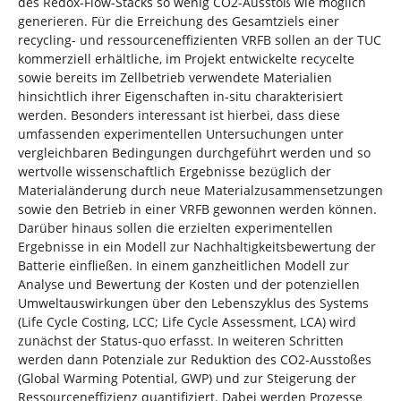
des Redox-Flow-Stacks so wenig CO2-Ausstoß wie möglich
generieren. Für die Erreichung des Gesamtziels einer
recycling- und ressourceneffizienten VRFB sollen an der TUC
kommerziell erhältliche, im Projekt entwickelte recycelte
sowie bereits im Zellbetrieb verwendete Materialien
hinsichtlich ihrer Eigenschaften in-situ charakterisiert
werden. Besonders interessant ist hierbei, dass diese
umfassenden experimentellen Untersuchungen unter
vergleichbaren Bedingungen durchgeführt werden und so
wertvolle wissenschaftlich Ergebnisse bezüglich der
Materialänderung durch neue Materialzusammensetzungen
sowie den Betrieb in einer VRFB gewonnen werden können.
Darüber hinaus sollen die erzielten experimentellen
Ergebnisse in ein Modell zur Nachhaltigkeitsbewertung der
Batterie einfließen. In einem ganzheitlichen Modell zur
Analyse und Bewertung der Kosten und der potenziellen
Umweltauswirkungen über den Lebenszyklus des Systems
(Life Cycle Costing, LCC; Life Cycle Assessment, LCA) wird
zunächst der Status-quo erfasst. In weiteren Schritten
werden dann Potenziale zur Reduktion des CO2-Ausstoßes
(Global Warming Potential, GWP) und zur Steigerung der
Ressourceneffizienz quantifiziert. Dabei werden Prozesse