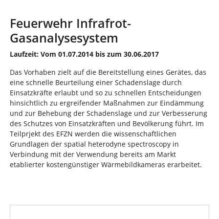
n
i
n
Feuerwehr Infrafrot-
d
Gasanalysesystem
h
i
Laufzeit: Vom 01.07.2014 bis zum 30.06.2017
e
r
Das Vorhaben zielt auf die Bereitstellung eines Gerätes, das
:
eine schnelle Beurteilung einer Schadenslage durch
Einsatzkräfte erlaubt und so zu schnellen Entscheidungen
hinsichtlich zu ergreifender Maßnahmen zur Eindämmung
und zur Behebung der Schadenslage und zur Verbesserung
des Schutzes von Einsatzkräften und Bevölkerung führt. Im
Teilprjekt des EFZN werden die wissenschaftlichen
Grundlagen der spatial heterodyne spectroscopy in
Verbindung mit der Verwendung bereits am Markt
etablierter kostengünstiger Wärmebildkameras erarbeitet.