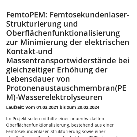
n
i
n
FemtoPEM: Femtosekundenlaser-
d
Strukturierung und
h
i
Oberflächenfunktionalisierung
e
zur Minimierung der elektrischen
r
:
Kontakt-und
Massentransportwiderstände bei
gleichzeitiger Erhöhung der
Lebensdauer von
Protonenaustauschmembran(PE
M)-Wasserelektrolyseuren
Laufzeit: Vom 01.03.2021 bis zum 29.02.2024
Im Projekt sollen mithilfe einer neuentwickelten
Oberflächenfunktionalisierung, bestehend aus einer
Femtosekundenlaser-Strukturierung sowie einer