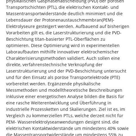
physikalischen Gasphasenabscheidung (PVD) der porösen
Transportschichten (PTL), die elektrischen Kontakt- und
Massentransportwiderstände deutlich minimiert und die
Lebensdauer der Protonenaustauschmembran(PEM)-
Elektrolyseure gesteigert werden. Aufbauend auf bisherigen
Vorarbeiten gilt es, die Laserstrukturierung und die PVD-
Beschichtung titan-basierter PTL-Oberflächen zu
optimieren. Diese Optimierung wird in experimentellen
Laboraufbauten mithilfe innovativer elektrochemischer
Charakterisierungsmethoden validiert. Auch sollen eine
direkte, verfahrenstechnische Verknüpfung der
Laserstrukturierung und der PVD-Beschichtung untersucht
und für den Einsatz als poröse Transportelektrode (PTE)
vorbereitet werden. Ergänzende physikalische
Messmethoden und modelltheoretische Beschreibungen
inklusive einer energetischen Analyse bilden die Basis für
eine rasche Weiterentwicklung und Überführung in
industrielle Prozessketten und Skalierungen. Ziel ist es, im
Vergleich zu kommerziellen PTLs, welche derzeit nicht für
PEM- Wasserelektrolyseanwendungen designt sind, die
elektrischen Kontaktwiderstände um mindestens 40% sowie
die Massentransportwiderstände um mindestens 55% zu