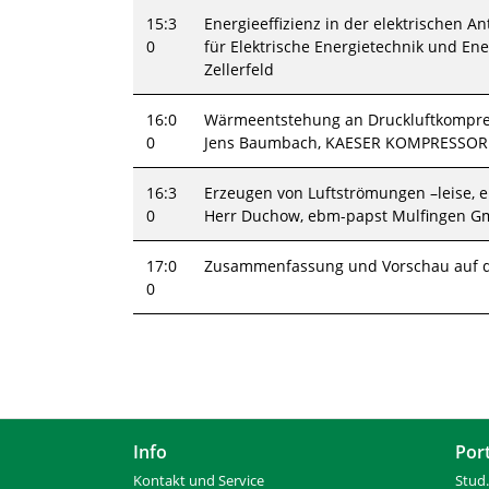
15:3
Energieeffizienz in der elektrischen Ant
0
für Elektrische Energietechnik und Ene
Zellerfeld
16:0
Wärmeentstehung an Druckluftkompres
0
Jens Baumbach, KAESER KOMPRESSORE
16:3
Erzeugen von Luftströmungen –leise, e
0
Herr Duchow, ebm-papst Mulfingen Gm
17:0
Zusammenfassung und Vorschau auf d
0
Info
Por
Kontakt und Service
Stud.