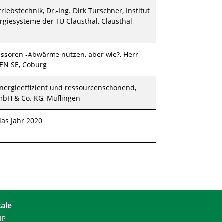
riebstechnik, Dr.-Ing. Dirk Turschner, Institut
rgiesysteme der TU Clausthal, Clausthal-
soren -Abwärme nutzen, aber wie?, Herr
N SE, Coburg
nergieeffizient und ressourcenschonend,
bH & Co. KG, Muflingen
as Jahr 2020
tale
IP