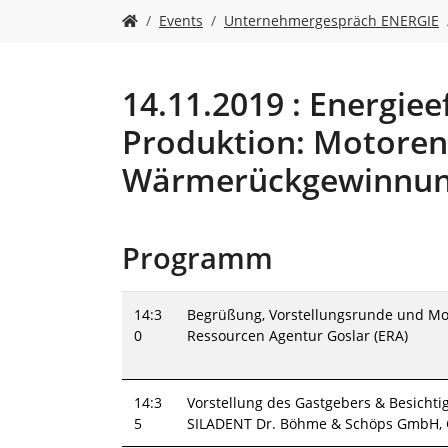
Y
Events
Unternehmergespräch ENERGIE
o
u
a
r
14.11.2019 : Energieef
e
Produktion: Motoren
h
e
Wärmerückgewinnu
r
e
:
Programm
14:3
Begrüßung, Vorstellungsrunde und Mode
0
Ressourcen Agentur Goslar (ERA)
14:3
Vorstellung des Gastgebers & Besichti
5
SILADENT Dr. Böhme & Schöps GmbH, 