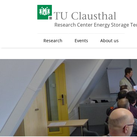
S
k
i
p
Research Center Energy Storage Te
t
o
Research
Events
About us
m
a
i
n
c
o
n
t
e
n
t