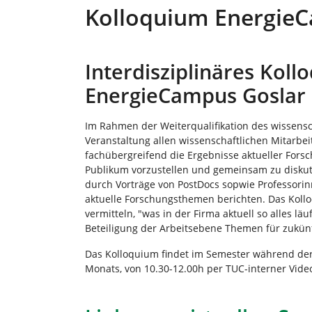
r
Kolloquium Energie
e
h
e
Interdisziplinäres Kol
r
e
EnergieCampus Goslar
:
Im Rahmen der Weiterqualifikation des wissens
Veranstaltung allen wissenschaftlichen Mitarbe
fachübergreifend die Ergebnisse aktueller For
Publikum vorzustellen und gemeinsam zu diskut
durch Vorträge von PostDocs sopwie Professori
aktuelle Forschungsthemen berichten. Das Koll
vermitteln, "was in der Firma aktuell so alles lä
Beteiligung der Arbeitsebene Themen für zukünft
Das Kolloquium findet im Semester während der
Monats, von 10.30-12.00h per TUC-interner Video