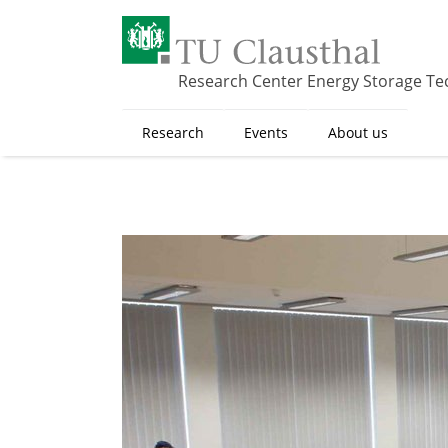
S
k
i
p
Research Center Energy Storage Te
t
o
Research
Events
About us
m
a
i
n
c
o
n
t
e
n
t