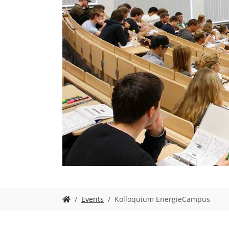
Y
Events
Kolloquium EnergieCampus
o
u
a